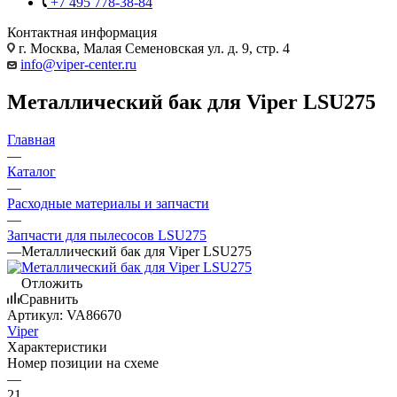
+7 495 778-38-84
Контактная информация
г. Москва, Малая Семеновская ул. д. 9, стр. 4
info@viper-center.ru
Металлический бак для Viper LSU275
Главная
—
Каталог
—
Расходные материалы и запчасти
—
Запчасти для пылесосов LSU275
—
Металлический бак для Viper LSU275
Отложить
Сравнить
Артикул:
VA86670
Viper
Характеристики
Номер позиции на схеме
—
21