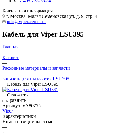
+7 495 778-38-84
Контактная информация
г. Москва, Малая Семеновская ул. д. 9, стр. 4
info@viper-center.ru
Кабель для Viper LSU395
Главная
—
Каталог
—
Расходные материалы и запчасти
—
Запчасти для пылесосов LSU395
—
Кабель для Viper LSU395
Отложить
Сравнить
Артикул:
VA80755
Viper
Характеристики
Номер позиции на схеме
—
2