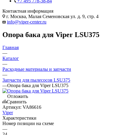
+7 495 778-38-84
Контактная информация
г. Москва, Малая Семеновская ул. д. 9, стр. 4
info@viper-center.ru
Опора бака для Viper LSU375
Главная
—
Каталог
—
Расходные материалы и запчасти
—
Запчасти для пылесосов LSU375
—
Опора бака для Viper LSU375
Отложить
Сравнить
Артикул:
VA86616
Viper
Характеристики
Номер позиции на схеме
—
24