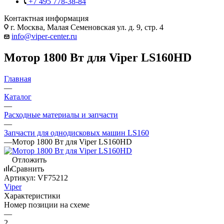
+7 495 778-38-84
Контактная информация
г. Москва, Малая Семеновская ул. д. 9, стр. 4
info@viper-center.ru
Мотор 1800 Вт для Viper LS160HD
Главная
—
Каталог
—
Расходные материалы и запчасти
—
Запчасти для однодисковых машин LS160
—
Мотор 1800 Вт для Viper LS160HD
Отложить
Сравнить
Артикул:
VF75212
Viper
Характеристики
Номер позиции на схеме
—
2